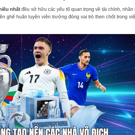
hiều nhất
đều sở hữu các yếu tố quan trọng về tài chính, nhân
rên ghế huấn luyện viên trưởng đóng vai trò then chốt trong vi