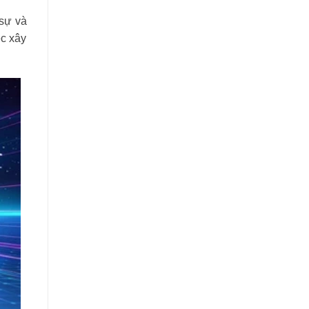
 sự và
ệc xây