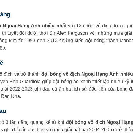
vàng
h Ngoại Hạng Anh nhiều nhất
với 13 chức vô địch được ghi
g trị tuyệt đối dưới thời Sir Alex Ferguson với những mùa giả
hoàng kim từ 1993 đến 2013 chứng kiến đội bóng thành Manch
ếp.
ẽ
ô địch và trở thành
đội bóng vô địch Ngoại Hạng Anh nhiều
yên Pep Guardiola giúp đội bóng áo xanh thiết lập nhiều kỷ l
giải 2022-2023 ghi dấu cú ăn ba lịch sử đầu tiên của bóng 
y Ban Nha.
sau
có 3 lần đăng quang kể từ khi
đội bóng vô địch Ngoại Hạn
s ghi dấu ấn đặc biệt với mùa giải bất bại 2004-2005 dưới thờ