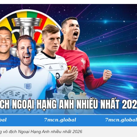
g vô địch Ngoại Hạng Anh nhiều nhất 2026