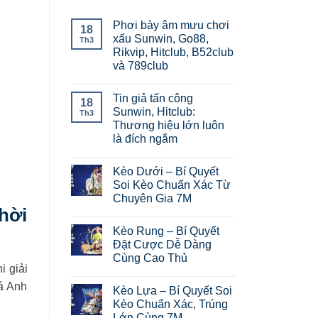
Phơi bày âm mưu chơi
18
xấu Sunwin, Go88,
Th3
Rikvip, Hitclub, B52club
và 789club
Tin giả tấn công
18
Sunwin, Hitclub:
Th3
Thương hiệu lớn luôn
là đích ngắm
Kèo Dưới – Bí Quyết
Soi Kèo Chuẩn Xác Từ
Chuyên Gia 7M
hời
Kèo Rung – Bí Quyết
Đặt Cược Dễ Dàng
Cùng Cao Thủ
i giải
á Anh
Kèo Lựa – Bí Quyết Soi
Kèo Chuẩn Xác, Trúng
Lớn Cùng 7M