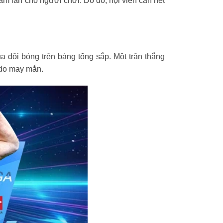
 lẫn cho người chơi. Do đó, hội viên cần hết
ủa đội bóng trên bảng tổng sắp. Một trận thắng
 do may mắn.