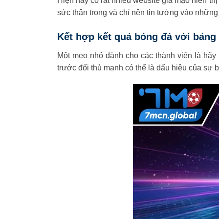
Hiện nay có rất nhiều website giả mạo hiển thị
sức thận trọng và chỉ nên tin tưởng vào những đ
Kết hợp kết quả bóng đá với bảng 
Một mẹo nhỏ dành cho các thành viên là hãy 
trước đối thủ mạnh có thể là dấu hiệu của sự 