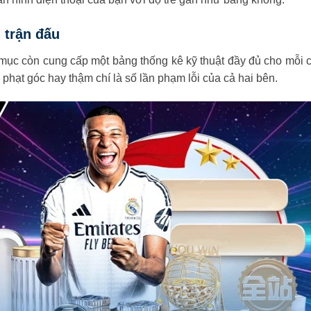
 trận đấu
mục còn cung cấp một bảng thống kê kỹ thuật đầy đủ cho mỗi c
ả phạt góc hay thậm chí là số lần phạm lỗi của cả hai bên.