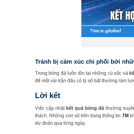
Tránh bị cảm xúc chi phối bởi nhữ
Trong bóng đá luôn tồn tại những cú sốc và
k
để một vài trận đấu có tỷ số bất thường làm lu
Lời kết
Việc cập nhật
kết quả bóng đá
thường xuyên 
thách. Những con số trên trang thông tin
7M
kh
dự đoán qua từng ngày.