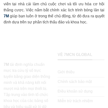
viên tại nhà cái làm chủ cuộc chơi và tối ưu hóa cơ hội
thắng cược. Việc nắm bắt chính xác lịch trình bóng lăn tại
7M
giúp bạn luôn ở trong thế chủ động, từ đó đưa ra quyết
định dựa trên sự phân tích thấu đáo và khoa học.
VỀ 7MCN GLOBAL
7M
tái định nghĩa chuẩn
mực tra cứu tỷ số trực
Giới thiệu
tuyến bằng giao diện thông
Chính sách bảo mật
minh và khả năng kết nối
mượt mà trên mọi thiết bị.
Điều khoản sử dụng
Tập trung vào tính tổ chức
khoa học của các bảng số
Miễn trừ trách nhiệm
liệu và hiệu suất xử lý dữ