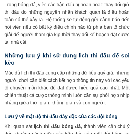
Trong bóng đá, việc các trận đấu bị hoãn hoặc thay đổi giờ
thi đấu do những nguyên nhân khách quan là điều hoàn
toàn có thể xảy ra. Hệ thống sẽ tự động gửi cảnh báo đến
hội viên nếu có bất kỳ điều chỉnh nào từ phía ban tổ chức
giải để người tham gia kịp thời thay đổi kế hoạch đặt cược
tại nhà cái.
Những lưu ý khi sử dụng lịch thi đấu để soi
kèo
Mặc dù lịch thi đấu
cung cấp những dữ liệu quý giá, nhưng
người chơi cần biết cách kết hợp thông tin này với các yếu
tố chuyên môn khác để đạt được hiệu quả cao nhất. Một
chiến thuật cá cược thông minh luôn cần sự phối hợp nhịp
nhàng giữa thời gian, không gian và con người.
Lưu ý về mật độ thi đấu dày đặc của các đội bóng
Khi quan sát
lịch thi đấu bóng đá
, thành viên cần chú ý
đến khoảng cách giữa các trận đấu của một đội bóng cụ