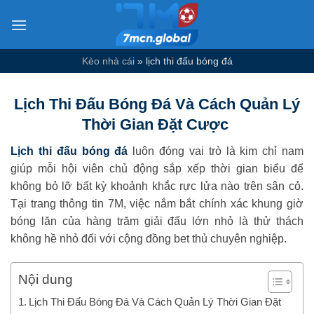
Bỏ
qua
nội
dung
Kèo nhà cái
»
lịch thi đấu bóng đá
Lịch Thi Đấu Bóng Đá Và Cách Quản Lý
Thời Gian Đặt Cược
Lịch thi đấu bóng đá
luôn đóng vai trò là kim chỉ nam
giúp mỗi hội viên chủ động sắp xếp thời gian biểu để
không bỏ lỡ bất kỳ khoảnh khắc rực lửa nào trên sân cỏ.
Tại trang thông tin 7M, việc nắm bắt chính xác khung giờ
bóng lăn của hàng trăm giải đấu lớn nhỏ là thử thách
không hề nhỏ đối với cộng đồng bet thủ chuyên nghiệp.
Nội dung
Lịch Thi Đấu Bóng Đá Và Cách Quản Lý Thời Gian Đặt