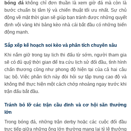
bóng đá
không chỉ đơn thuần là xem giờ đá mà còn là
bước chuẩn bị tâm lý và chiến thuật tối ưu nhất. Sự chủ
động về mặt thời gian sẽ giúp bạn tránh được những quyết
định vội vàng khi bảng kèo nhà cái bắt đầu có những biến
động mạnh.
Sắp xếp kế hoạch soi kèo và phân tích chuyên sâu
Khi nắm giữ trong tay lịch thi đấu
từ sớm, người tham gia
sẽ có đủ quỹ thời gian để tra cứu lịch sử đối đầu, tình hình
chấn thương cũng như phong độ hiện tại của cả hai câu
lạc bộ. Việc phân tích này đòi hỏi sự tập trung cao độ và
không thể thực hiện một cách chớp nhoáng ngay trước khi
trận đấu bắt đầu.
Tránh bỏ lỡ các trận cầu đinh và cơ hội săn thưởng
lớn
Trong bóng đá, những trận derby hoặc các cuộc đối đầu
trực tiếp giữa những ông lớn thường mang lại tỷ lệ thưởng