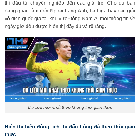
thi đấu từ chuyên nghiệp đến các giải trẻ. Cho dù bạn
đang quan tâm đến Ngoại hạng Anh, La Liga hay các giải
vô địch quốc gia tại khu vực Đông Nam Á, mọi thông tin về
ngày giờ đều được hiển thị đầy đủ và rõ ràng.
Dữ liệu mới nhất theo khung thời gian thực
Hiển thị biến động lịch thi đấu bóng đá theo thời gian
thực