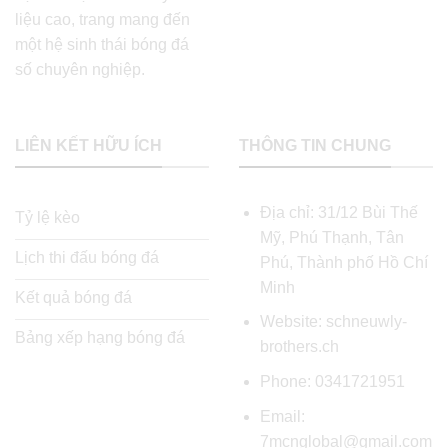
liệu cao, trang mang đến
một hệ sinh thái bóng đá
số chuyên nghiệp.
LIÊN KẾT HỮU ÍCH
THÔNG TIN CHUNG
Địa chỉ:
31/12 Bùi Thế
Tỷ lệ kèo
Mỹ, Phú Thạnh, Tân
Lịch thi đấu bóng đá
Phú, Thành phố Hồ Chí
Minh
Kết quả bóng đá
Website: schneuwly-
Bảng xếp hạng bóng đá
brothers.ch
Phone:
0341721951
Email:
7mcnglobal@gmail.com