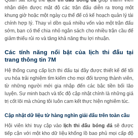
nhận diện được mật độ các trận đấu diễn ra trong một
khung giờ hoặc một ngày cụ thể để có kế hoạch quản lý tài
chính hợp lý. Thay vì dồn quá nhiều vốn vào một trận đấu
sớm, bạn có thể chia nhỏ ngân sách cho nhiều trận cầu để
giảm thiểu rủi ro và tăng khả năng thu lợi nhuận.
Các tính năng nổi bật của lịch thi đấu tại
trang thông tin 7M
Hệ thống cung cấp lịch thi đấu
tại đây được thiết kế để tối
ưu hóa trải nghiệm tìm kiếm cho mọi đối tượng thành viên,
từ những người mới gia nhập đến các bậc tiền bối lão
luyện. Sự minh bạch và tốc độ cập nhật chính là những giá
trị cốt lõi mà chúng tôi luôn cam kết thực hiện nghiêm túc.
Cập nhật dữ liệu từ hàng nghìn giải đấu trên toàn cầu
Hội viên khi truy cập vào
lịch thi đấu bóng đá
sẽ được
tiếp cận với một kho dữ liệu khổng lồ bao phủ mọi cấp độ