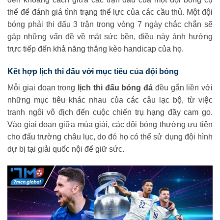
thể để đánh giá tình trạng thể lực của các cầu thủ. Một đội
bóng phải thi đấu 3 trận trong vòng 7 ngày chắc chắn sẽ
gặp những vấn đề về mặt sức bền, điều này ảnh hưởng
trực tiếp đến khả năng thắng kèo handicap của họ.
Kết hợp lịch thi đấu với mục tiêu của đội bóng
Mỗi giai đoạn trong
lịch thi đấu bóng đá
đều gắn liền với
những mục tiêu khác nhau của các câu lạc bộ, từ việc
tranh ngôi vô địch đến cuộc chiến trụ hạng đầy cam go.
Vào giai đoạn giữa mùa giải, các đội bóng thường ưu tiên
cho đấu trường châu lục, do đó họ có thể sử dụng đội hình
dự bị tại giải quốc nội để giữ sức.