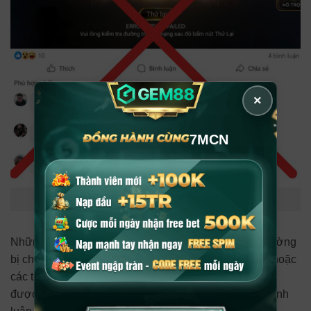
×
7MCN
Hitclub bị bài viết ẩn danh kêu sập trang và quịt tiền
Những thương hiệu mạnh như Sunwin, Hitclub,… thường
bị chơi xấu bởi các bên cạnh tranh không lành mạnh hoặc
các trang lừa đảo. Họ tung tin giả kiểu “rút tiền không
được”, “bị nuốt tiền hàng trăm triệu”, video cắt ghép, bình