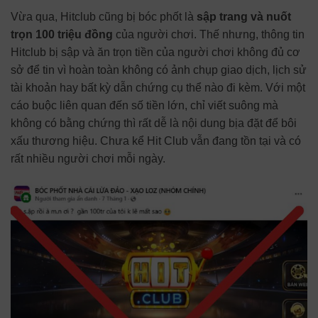
Vừa qua, Hitclub cũng bị bóc phốt là
sập trang và nuốt
trọn 100 triệu đồng
của người chơi. Thế nhưng, thông tin
Hitclub bị sập và ăn trọn tiền của người chơi không đủ cơ
sở để tin vì hoàn toàn không có ảnh chụp giao dịch, lịch sử
tài khoản hay bất kỳ dẫn chứng cụ thể nào đi kèm. Với một
cáo buộc liên quan đến số tiền lớn, chỉ viết suông mà
không có bằng chứng thì rất dễ là nội dung bịa đặt để bôi
xấu thương hiệu. Chưa kể Hit Club vẫn đang tồn tại và có
rất nhiều người chơi mỗi ngày.