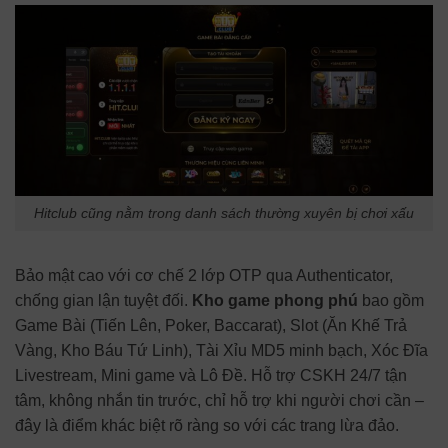
Hitclub cũng nằm trong danh sách thường xuyên bị chơi xấu
Bảo mật cao với cơ chế 2 lớp OTP qua Authenticator,
chống gian lận tuyệt đối.
Kho game phong phú
bao gồm
Game Bài (Tiến Lên, Poker, Baccarat), Slot (Ăn Khế Trả
Vàng, Kho Báu Tứ Linh), Tài Xỉu MD5 minh bạch, Xóc Đĩa
Livestream, Mini game và Lô Đề. Hỗ trợ CSKH 24/7 tận
tâm, không nhắn tin trước, chỉ hỗ trợ khi người chơi cần –
đây là điểm khác biệt rõ ràng so với các trang lừa đảo.