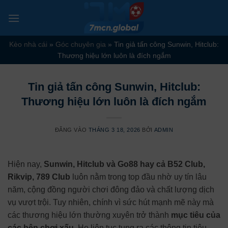
Bỏ
qua
nội
dung
Kèo nhà cái
»
Góc chuyên gia
»
Tin giả tấn công Sunwin, Hitclub:
Thương hiệu lớn luôn là đích ngắm
Tin giả tấn công Sunwin, Hitclub:
Thương hiệu lớn luôn là đích ngắm
ĐĂNG VÀO
THÁNG 3 18, 2026
BỞI
ADMIN
Hiện nay,
Sunwin, Hitclub và Go88 hay cả B52 Club,
Rikvip, 789 Club
luôn nằm trong top đầu nhờ uy tín lâu
năm, cộng đồng người chơi đông đảo và chất lượng dịch
vụ vượt trội. Tuy nhiên, chính vì sức hút mạnh mẽ này mà
các thương hiệu lớn thường xuyên trở thành
mục tiêu của
các bên chơi xấu
. Họ liên tục tung ra các thông tin tiêu