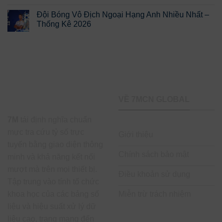
Đội Bóng Vô Địch Ngoại Hạng Anh Nhiều Nhất –
Thống Kê 2026
VỀ 7MCN GLOBAL
7M
tái định nghĩa chuẩn
mực tra cứu tỷ số trực
Giới thiệu
tuyến bằng giao diện thông
Chính sách bảo mật
minh và khả năng kết nối
mượt mà trên mọi thiết bị.
Điều khoản sử dụng
Tập trung vào tính tổ chức
khoa học của các bảng số
Miễn trừ trách nhiệm
liệu và hiệu suất xử lý dữ
liệu cao, trang mang đến