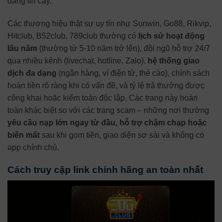
đáng tin cậy.
Các thương hiệu thật sự uy tín như Sunwin, Go88, Rikvip,
Hitclub, B52club, 789club thường có
lịch sử hoạt động
lâu năm
(thường từ 5-10 năm trở lên), đội ngũ hỗ trợ 24/7
qua nhiều kênh (livechat, hotline, Zalo),
hệ thống giao
dịch đa dạng
(ngân hàng, ví điện tử, thẻ cào), chính sách
hoàn tiền rõ ràng khi có vấn đề, và tỷ lệ trả thưởng được
công khai hoặc kiểm toán độc lập. Các trang này hoàn
toàn khác biệt so với các trang scam – những nơi thường
yêu cầu nạp lớn ngay từ đầu, hỗ trợ chậm chạp hoặc
biến mất
sau khi gom tiền, giao diện sơ sài và không có
app chính chủ.
Cách truy cập link chính hãng an toàn nhất