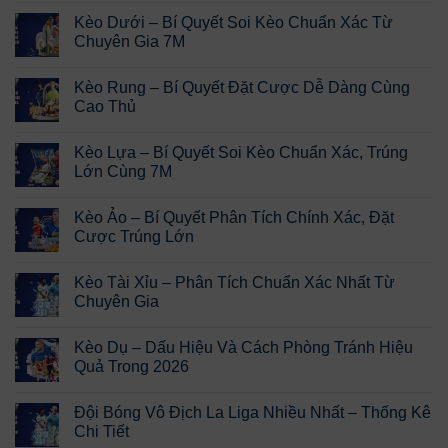
Kèo Dưới – Bí Quyết Soi Kèo Chuẩn Xác Từ
Chuyên Gia 7M
Kèo Rung – Bí Quyết Đặt Cược Dễ Dàng Cùng
Cao Thủ
Kèo Lựa – Bí Quyết Soi Kèo Chuẩn Xác, Trúng
Lớn Cùng 7M
Kèo Ảo – Bí Quyết Phân Tích Chính Xác, Đặt
Cược Trúng Lớn
Kèo Tài Xỉu – Phân Tích Chuẩn Xác Nhất Từ
Chuyên Gia
Kèo Dụ – Dấu Hiệu Và Cách Phòng Tránh Hiệu
Quả Trong 2026
Đội Bóng Vô Địch La Liga Nhiều Nhất – Thống Kê
Chi Tiết