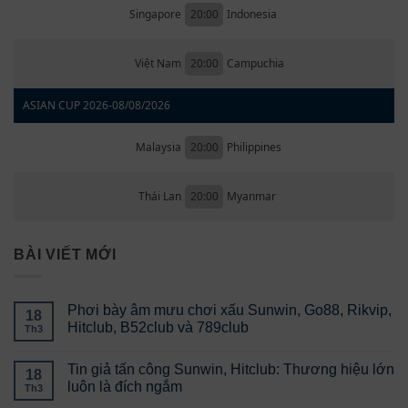
Singapore
20:00
Indonesia
Việt Nam
20:00
Campuchia
ASIAN CUP 2026
-
08/08/2026
Malaysia
20:00
Philippines
Thái Lan
20:00
Myanmar
BÀI VIẾT MỚI
Phơi bày âm mưu chơi xấu Sunwin, Go88, Rikvip,
18
Hitclub, B52club và 789club
Th3
Tin giả tấn công Sunwin, Hitclub: Thương hiệu lớn
18
luôn là đích ngắm
Th3