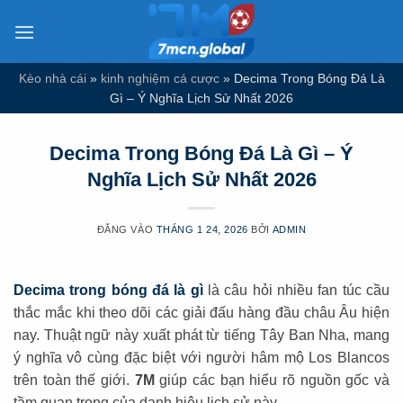
Bỏ
qua
nội
dung
Kèo nhà cái
»
kinh nghiệm cá cược
»
Decima Trong Bóng Đá Là
Gì – Ý Nghĩa Lịch Sử Nhất 2026
Decima Trong Bóng Đá Là Gì – Ý
Nghĩa Lịch Sử Nhất 2026
ĐĂNG VÀO
THÁNG 1 24, 2026
BỞI
ADMIN
Decima trong bóng đá là gì
là câu hỏi nhiều fan túc cầu
thắc mắc khi theo dõi các giải đấu hàng đầu châu Âu hiện
nay. Thuật ngữ này xuất phát từ tiếng Tây Ban Nha, mang
ý nghĩa vô cùng đặc biệt với người hâm mộ Los Blancos
trên toàn thế giới.
7M
giúp các bạn hiểu rõ nguồn gốc và
tầm quan trọng của danh hiệu lịch sử này.