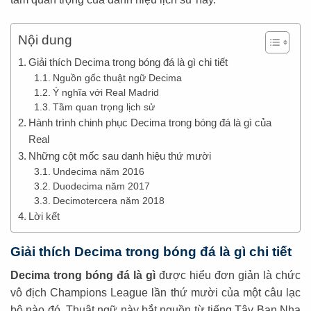
Nội dung
Giải thích Decima trong bóng đá là gì chi tiết
Nguồn gốc thuật ngữ Decima
Ý nghĩa với Real Madrid
Tầm quan trọng lịch sử
Hành trình chinh phục Decima trong bóng đá là gì của
Real
Những cột mốc sau danh hiệu thứ mười
Undecima năm 2016
Duodecima năm 2017
Decimotercera năm 2018
Lời kết
Giải thích Decima trong bóng đá là gì chi tiết
Decima trong bóng đá là gì
được hiểu đơn giản là chức
vô địch Champions League lần thứ mười của một câu lạc
bộ nào đó. Thuật ngữ này bắt nguồn từ tiếng Tây Ban Nha