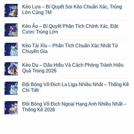
Kèo Lựa – Bí Quyết Soi Kèo Chuẩn Xác, Trúng
Lớn Cùng 7M
Kèo Ảo – Bí Quyết Phân Tích Chính Xác, Đặt
Cược Trúng Lớn
Kèo Tài Xỉu – Phân Tích Chuẩn Xác Nhất Từ
Chuyên Gia
Kèo Dụ – Dấu Hiệu Và Cách Phòng Tránh Hiệu
Quả Trong 2026
Đội Bóng Vô Địch La Liga Nhiều Nhất – Thống Kê
Chi Tiết
Đội Bóng Vô Địch Ngoại Hạng Anh Nhiều Nhất –
Thống Kê 2026