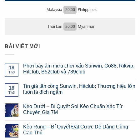
Malaysia
20:00
Philippines
Thái Lan
20:00
Myanmar
BÀI VIẾT MỚI
Phơi bày âm mưu chơi xấu Sunwin, Go88, Rikvip,
18
Hitclub, B52club và 789club
Th3
Tin giả tấn công Sunwin, Hitclub: Thương hiệu lớn
18
luôn là đích ngắm
Th3
Kèo Dưới – Bí Quyết Soi Kèo Chuẩn Xác Từ
Chuyên Gia 7M
Kèo Rung – Bí Quyết Đặt Cược Dễ Dàng Cùng
Cao Thủ