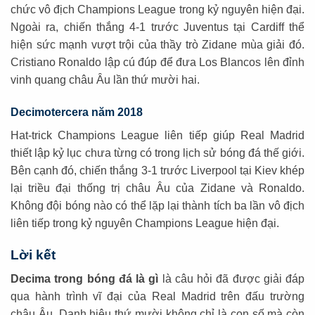
chức vô địch Champions League trong kỷ nguyên hiện đại.
Ngoài ra, chiến thắng 4-1 trước Juventus tại Cardiff thể
hiện sức mạnh vượt trội của thầy trò Zidane mùa giải đó.
Cristiano Ronaldo lập cú đúp để đưa Los Blancos lên đỉnh
vinh quang châu Âu lần thứ mười hai.
Decimotercera năm 2018
Hat-trick Champions League liên tiếp giúp Real Madrid
thiết lập kỷ lục chưa từng có trong lịch sử bóng đá thế giới.
Bên cạnh đó, chiến thắng 3-1 trước Liverpool tại Kiev khép
lại triều đại thống trị châu Âu của Zidane và Ronaldo.
Không đội bóng nào có thể lặp lại thành tích ba lần vô địch
liên tiếp trong kỷ nguyên Champions League hiện đại.
Lời kết
Decima trong bóng đá là gì
là câu hỏi đã được giải đáp
qua hành trình vĩ đại của Real Madrid trên đấu trường
châu Âu. Danh hiệu thứ mười không chỉ là con số mà còn