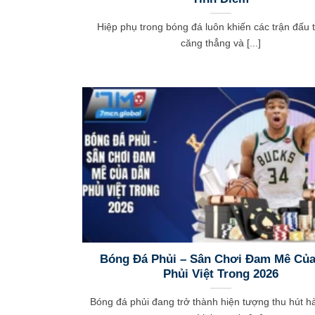
Hiệp phụ trong bóng đá luôn khiến các trận đấu 
căng thẳng và [...]
Bóng Đá Phủi – Sân Chơi Đam Mê Củ
Phủi Việt Trong 2026
Bóng đá phủi đang trở thành hiện tượng thu hút hà