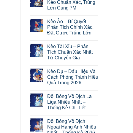
Kèo Chuẩn Xác, Trúng
Lớn Cùng 7M
Kèo Ảo – Bí Quyết
Phân Tích Chính Xác,
Đặt Cược Trúng Lớn
Kèo Tài Xỉu – Phân
Tích Chuẩn Xác Nhất
Từ Chuyên Gia
Kèo Dụ – Dấu Hiệu Và
Cách Phòng Tránh Hiệu
Quả Trong 2026
Đội Bóng Vô Địch La
Liga Nhiều Nhất –
Thống Kê Chi Tiết
Đội Bóng Vô Địch
Ngoại Hạng Anh Nhiều
Nhất – Thống Kê 2026